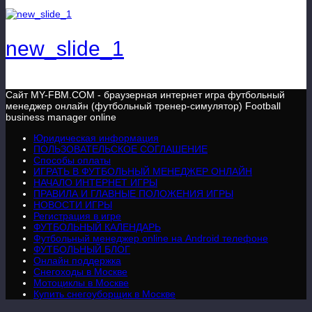
new_slide_1
30.08.2017
Сайт MY-FBM.COM - браузерная интернет игра футбольный
менеджер онлайн (футбольный тренер-симулятор) Football
business manager online
Юридическая информация
ПОЛЬЗОВАТЕЛЬСКОЕ СОГЛАШЕНИЕ
Способы оплаты
ИГРАТЬ В ФУТБОЛЬНЫЙ МЕНЕДЖЕР ОНЛАЙН
НАЧАЛО ИНТЕРНЕТ ИГРЫ
ПРАВИЛА И ГЛАВНЫЕ ПОЛОЖЕНИЯ ИГРЫ
НОВОСТИ ИГРЫ
Регистрация в игре
ФУТБОЛЬНЫЙ КАЛЕНДАРЬ
Футбольный менеджер online на Android телефоне
ФУТБОЛЬНЫЙ БЛОГ
Онлайн поддержка
Снегоходы в Москве
Мотоциклы в Москве
Купить снегоуборщик в Москве