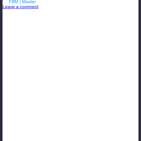
By
FBM | Master
| 16.03.2023
Leave a comment
ООБЛОГ МЕНЕДЖЕРА Alex Ferguson
в FOOTBALL MANAGER
FBM: мой путь. Часть 6.
Приветствую всех любителей
FOOTBALL MANAGER FBM
.
Продолжаю свою рубрику «Мой
путь», но … хочу с вами поделиться