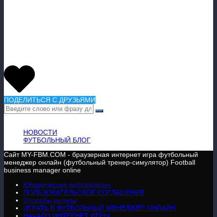
До новых встреч и помните – упорство
и развитие порождают победы.
Ваш
Alex
Ferguson
🙂
ПОДЕЛИТЬСЯ С ДРУЗЬЯМИ
ВАЖНАЯ ИНФОРМАЦИЯ
НОВОСТИ
ФУТБОЛЬНЫЙ БЛОГ
Сайт MY-FBM.COM - браузерная интернет игра футбольный
менеджер онлайн (футбольный тренер-симулятор) Football
business manager online
Юридическая информация
ПОЛЬЗОВАТЕЛЬСКОЕ СОГЛАШЕНИЕ
Способы оплаты
ИГРАТЬ В ФУТБОЛЬНЫЙ МЕНЕДЖЕР ОНЛАЙН
НАЧАЛО ИНТЕРНЕТ ИГРЫ