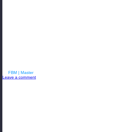
Блог менеджер
виртуальном ф
Часть №5
By
FBM | Master
| 08.05.2018
Leave a comment
Новый профессиональный футбольный онлайн менеджер F
Всем привет. На связи снова тренер команды «Druzhba May