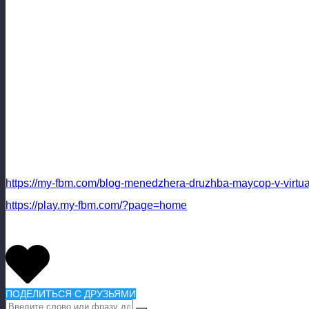
https://my-fbm.com/blog-menedzhera-druzhba-maycop-v-virtu
https://play.my-fbm.com/?page=home
ПОДЕЛИТЬСЯ С ДРУЗЬЯМИ