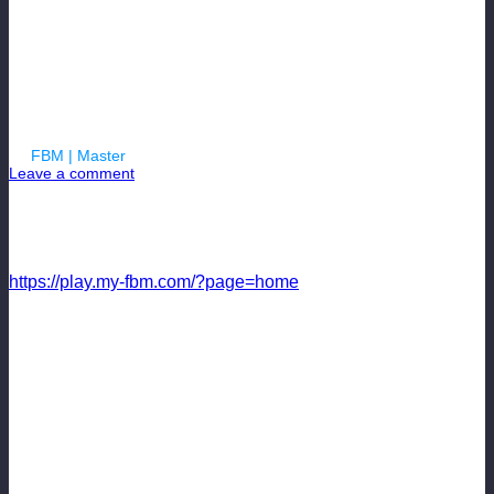
Часть №1
By
FBM | Master
| 25.11.2017
Leave a comment
Русский менеджер онлайн 2017 FBM представляет блог
менеджера футбольного клуба Zenit в football manager
FBM. Часть №1
https://play.my-fbm.com/?page=home
Приветствую всех пользователей футбольного онлайн