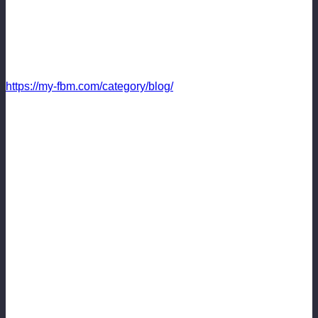
Продолжение следует.
Все блоги менеджеров FBM (русский менеджер онлайн
2017 бесплатный) тут:
https://my-fbm.com/category/blog/