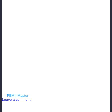
БЛОГ
МЕНЕДЖЕРА
MAXIM57RUS
(LEGION 57)
By
FBM | Master
| 11.02.2023
Leave a comment