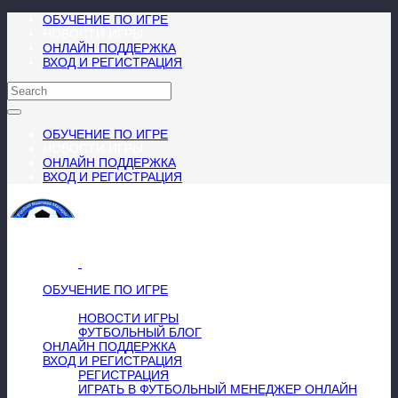
ОБУЧЕНИЕ ПО ИГРЕ
НОВОСТИ ИГРЫ
ОНЛАЙН ПОДДЕРЖКА
ВХОД И РЕГИСТРАЦИЯ
ОБУЧЕНИЕ ПО ИГРЕ
НОВОСТИ ИГРЫ
ОНЛАЙН ПОДДЕРЖКА
ВХОД И РЕГИСТРАЦИЯ
МЕНЮ
≡
╳
ОБУЧЕНИЕ ПО ИГРЕ
НОВОСТИ ИГРЫ
НОВОСТИ ИГРЫ
ФУТБОЛЬНЫЙ БЛОГ
ОНЛАЙН ПОДДЕРЖКА
ВХОД И РЕГИСТРАЦИЯ
РЕГИСТРАЦИЯ
ИГРАТЬ В ФУТБОЛЬНЫЙ МЕНЕДЖЕР ОНЛАЙН