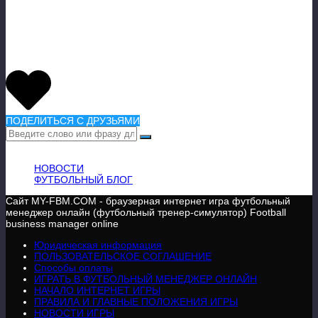
внимание, до скорой встречи!
Автор Maxim57rus (команда Legion 57)
ПОДЕЛИТЬСЯ С ДРУЗЬЯМИ
ВАЖНАЯ ИНФОРМАЦИЯ
НОВОСТИ
ФУТБОЛЬНЫЙ БЛОГ
Сайт MY-FBM.COM - браузерная интернет игра футбольный
менеджер онлайн (футбольный тренер-симулятор) Football
business manager online
Юридическая информация
ПОЛЬЗОВАТЕЛЬСКОЕ СОГЛАШЕНИЕ
Способы оплаты
ИГРАТЬ В ФУТБОЛЬНЫЙ МЕНЕДЖЕР ОНЛАЙН
НАЧАЛО ИНТЕРНЕТ ИГРЫ
ПРАВИЛА И ГЛАВНЫЕ ПОЛОЖЕНИЯ ИГРЫ
НОВОСТИ ИГРЫ