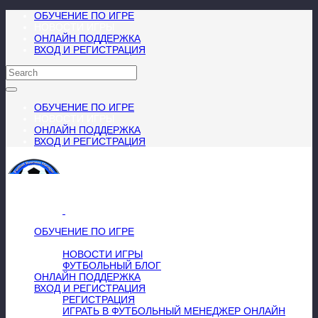
ОБУЧЕНИЕ ПО ИГРЕ
НОВОСТИ ИГРЫ
ОНЛАЙН ПОДДЕРЖКА
ВХОД И РЕГИСТРАЦИЯ
ОБУЧЕНИЕ ПО ИГРЕ
НОВОСТИ ИГРЫ
ОНЛАЙН ПОДДЕРЖКА
ВХОД И РЕГИСТРАЦИЯ
МЕНЮ
≡
╳
ОБУЧЕНИЕ ПО ИГРЕ
НОВОСТИ ИГРЫ
НОВОСТИ ИГРЫ
ФУТБОЛЬНЫЙ БЛОГ
ОНЛАЙН ПОДДЕРЖКА
ВХОД И РЕГИСТРАЦИЯ
РЕГИСТРАЦИЯ
ИГРАТЬ В ФУТБОЛЬНЫЙ МЕНЕДЖЕР ОНЛАЙН