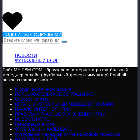
удачи в FOOTBALL MANAGER FBM.
ПОДЕЛИТЬСЯ С ДРУЗЬЯМИ
ВАЖНАЯ ИНФОРМАЦИЯ
НОВОСТИ
ФУТБОЛЬНЫЙ БЛОГ
Сайт MY-FBM.COM - браузерная интернет игра футбольный
менеджер онлайн (футбольный тренер-симулятор) Football
business manager online
Юридическая информация
ПОЛЬЗОВАТЕЛЬСКОЕ СОГЛАШЕНИЕ
Способы оплаты
ИГРАТЬ В ФУТБОЛЬНЫЙ МЕНЕДЖЕР ОНЛАЙН
НАЧАЛО ИНТЕРНЕТ ИГРЫ
ПРАВИЛА И ГЛАВНЫЕ ПОЛОЖЕНИЯ ИГРЫ
НОВОСТИ ИГРЫ
Регистрация в игре
ФУТБОЛЬНЫЙ КАЛЕНДАРЬ
Футбольный менеджер online на Android телефоне
ФУТБОЛЬНЫЙ БЛОГ