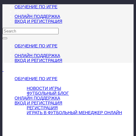
ОБУЧЕНИЕ ПО ИГРЕ
НОВОСТИ ИГРЫ
ОНЛАЙН ПОДДЕРЖКА
ВХОД И РЕГИСТРАЦИЯ
ОБУЧЕНИЕ ПО ИГРЕ
НОВОСТИ ИГРЫ
ОНЛАЙН ПОДДЕРЖКА
ВХОД И РЕГИСТРАЦИЯ
МЕНЮ
≡
╳
ОБУЧЕНИЕ ПО ИГРЕ
НОВОСТИ ИГРЫ
НОВОСТИ ИГРЫ
ФУТБОЛЬНЫЙ БЛОГ
ОНЛАЙН ПОДДЕРЖКА
ВХОД И РЕГИСТРАЦИЯ
РЕГИСТРАЦИЯ
ИГРАТЬ В ФУТБОЛЬНЫЙ МЕНЕДЖЕР ОНЛАЙН