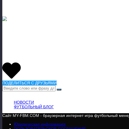
Ожидаем интересного сезона.)))
Задумаемся и мы перед стартовым свис
«Что день грядущий нам готовит?» — 
На сегодня всё, всем — пока! Всем 
ПОДЕЛИТЬСЯ С ДРУЗЬЯМИ
ВАЖНАЯ ИНФОРМАЦИЯ
НОВОСТИ
ФУТБОЛЬНЫЙ БЛОГ
Сайт MY-FBM.COM - браузерная интернет игра футбольный менедж
Юридическая информация
ПОЛЬЗОВАТЕЛЬСКОЕ СОГЛАШЕНИЕ