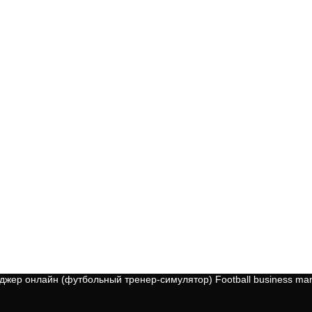
тком арбитра )))
вдруг вспомнилось….
удачи в FOOTBALL MANAGER FBM.
ер онлайн (футбольный тренер-симулятор) Football business man