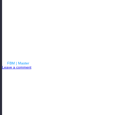
БЛОГ МЕНЕДЖЕ
FOOTBALL MAN
«Люцерн» на ст
By
FBM | Master
| 19.05.2023
Leave a comment
БЛОГ МЕНЕДЖЕРА MUXA33 
«Люцерн» на старте