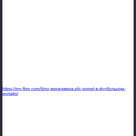
предыдущий блог тут:
https://my-fbm.com/блог-менеджера-pfc-gomel-в-футбольном-
онлайн/
Индивидуальные тренировки или «палка с двумя