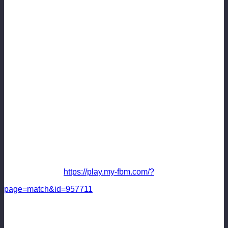
Удар со штрафных……….Игра головой
Лидерство…………………….Скорость
Главный вопрос: стоит ли активно проводить
индивидуальные тренировки в football manager FBM? На
мой взгляд однозначно да, но не всех навыков и не до
100%.
Как 1 из аргументов в пользу необходимости
распределения навыков приведу матч Neva 6-0 PFC
Gomel (ссылка:
https://play.my-fbm.com/?
page=match&id=957711
). Чтобы был понятен масштаб
трагедии, коротко о матче: средний навык
41,28%/41,65%, средний возраст 23/23, удары по воротам