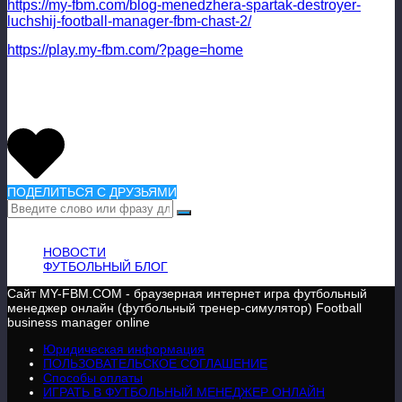
https://my-fbm.com/blog-menedzhera-spartak-destroyer-
luchshij-football-manager-fbm-chast-2/
https://play.my-fbm.com/?page=home
ПОДЕЛИТЬСЯ С ДРУЗЬЯМИ
ВАЖНАЯ ИНФОРМАЦИЯ
НОВОСТИ
ФУТБОЛЬНЫЙ БЛОГ
Сайт MY-FBM.COM - браузерная интернет игра футбольный
менеджер онлайн (футбольный тренер-симулятор) Football
business manager online
Юридическая информация
ПОЛЬЗОВАТЕЛЬСКОЕ СОГЛАШЕНИЕ
Способы оплаты
ИГРАТЬ В ФУТБОЛЬНЫЙ МЕНЕДЖЕР ОНЛАЙН