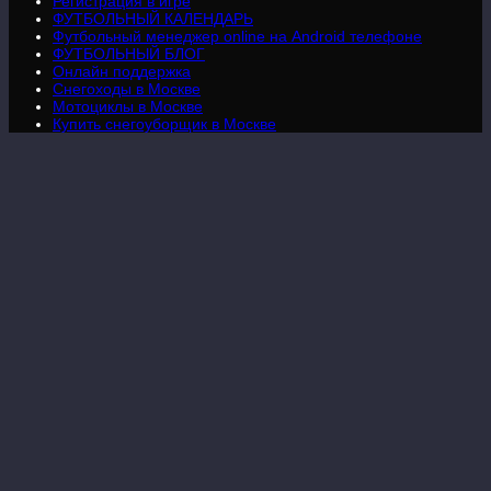
Регистрация в игре
ФУТБОЛЬНЫЙ КАЛЕНДАРЬ
Футбольный менеджер online на Android телефоне
ФУТБОЛЬНЫЙ БЛОГ
Онлайн поддержка
Снегоходы в Москве
Мотоциклы в Москве
Купить снегоуборщик в Москве