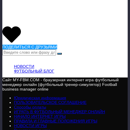
Всем удачи!
ПОДЕЛИТЬСЯ С ДРУЗЬЯМИ
ВАЖНАЯ ИНФОРМАЦИЯ
НОВОСТИ
ФУТБОЛЬНЫЙ БЛОГ
Сайт MY-FBM.COM - браузерная интернет игра футбольный
менеджер онлайн (футбольный тренер-симулятор) Football
business manager online
Юридическая информация
ПОЛЬЗОВАТЕЛЬСКОЕ СОГЛАШЕНИЕ
Способы оплаты
ИГРАТЬ В ФУТБОЛЬНЫЙ МЕНЕДЖЕР ОНЛАЙН
НАЧАЛО ИНТЕРНЕТ ИГРЫ
ПРАВИЛА И ГЛАВНЫЕ ПОЛОЖЕНИЯ ИГРЫ
НОВОСТИ ИГРЫ