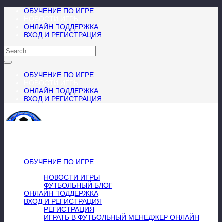
ОБУЧЕНИЕ ПО ИГРЕ
НОВОСТИ ИГРЫ
ОНЛАЙН ПОДДЕРЖКА
ВХОД И РЕГИСТРАЦИЯ
ОБУЧЕНИЕ ПО ИГРЕ
НОВОСТИ ИГРЫ
ОНЛАЙН ПОДДЕРЖКА
ВХОД И РЕГИСТРАЦИЯ
МЕНЮ
≡
╳
ОБУЧЕНИЕ ПО ИГРЕ
НОВОСТИ ИГРЫ
НОВОСТИ ИГРЫ
ФУТБОЛЬНЫЙ БЛОГ
ОНЛАЙН ПОДДЕРЖКА
ВХОД И РЕГИСТРАЦИЯ
РЕГИСТРАЦИЯ
ИГРАТЬ В ФУТБОЛЬНЫЙ МЕНЕДЖЕР ОНЛАЙН