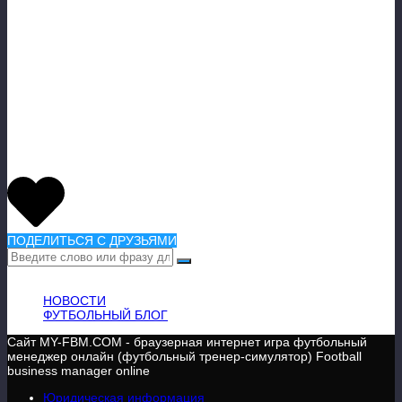
ПОДЕЛИТЬСЯ С ДРУЗЬЯМИ
ВАЖНАЯ ИНФОРМАЦИЯ
НОВОСТИ
ФУТБОЛЬНЫЙ БЛОГ
Сайт MY-FBM.COM - браузерная интернет игра футбольный
менеджер онлайн (футбольный тренер-симулятор) Football
business manager online
Юридическая информация