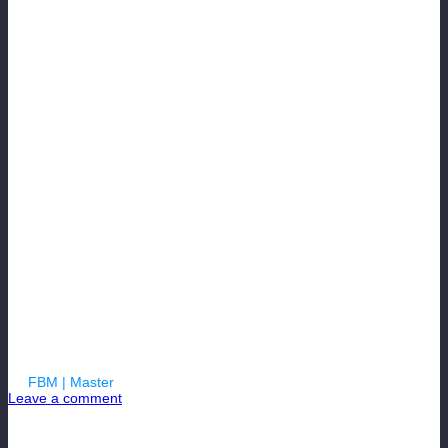
Финальная
подготовка
перед стартом
игры
By
FBM | Master
| 15.02.2017
Leave a comment
Представляем последние изменения перед стартом!
1. Полностью обновили дизайн окна матча. На основе этого