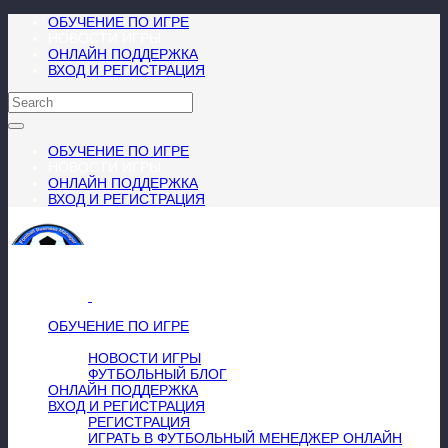
ОБУЧЕНИЕ ПО ИГРЕ
НОВОСТИ ИГРЫ
ОНЛАЙН ПОДДЕРЖКА
ВХОД И РЕГИСТРАЦИЯ
ОБУЧЕНИЕ ПО ИГРЕ
НОВОСТИ ИГРЫ
ОНЛАЙН ПОДДЕРЖКА
ВХОД И РЕГИСТРАЦИЯ
МЕНЮ
≡
╳
ОБУЧЕНИЕ ПО ИГРЕ
НОВОСТИ ИГРЫ
НОВОСТИ ИГРЫ
ФУТБОЛЬНЫЙ БЛОГ
ОНЛАЙН ПОДДЕРЖКА
ВХОД И РЕГИСТРАЦИЯ
РЕГИСТРАЦИЯ
ИГРАТЬ В ФУТБОЛЬНЫЙ МЕНЕДЖЕР ОНЛАЙН