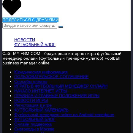
ПОДЕЛИТЬСЯ С ДРУЗЬЯМИ
ВАЖНАЯ ИНФОРМАЦИЯ
НОВОСТИ
ФУТБОЛЬНЫЙ БЛОГ
Сайт MY-FBM.COM - браузерная интернет игра футбольный
менеджер онлайн (футбольный тренер-симулятор) Football
business manager online
Юридическая информация
ПОЛЬЗОВАТЕЛЬСКОЕ СОГЛАШЕНИЕ
Способы оплаты
ИГРАТЬ В ФУТБОЛЬНЫЙ МЕНЕДЖЕР ОНЛАЙН
НАЧАЛО ИНТЕРНЕТ ИГРЫ
ПРАВИЛА И ГЛАВНЫЕ ПОЛОЖЕНИЯ ИГРЫ
НОВОСТИ ИГРЫ
Регистрация в игре
ФУТБОЛЬНЫЙ КАЛЕНДАРЬ
Футбольный менеджер online на Android телефоне
ФУТБОЛЬНЫЙ БЛОГ
Онлайн поддержка
Снегоходы в Москве