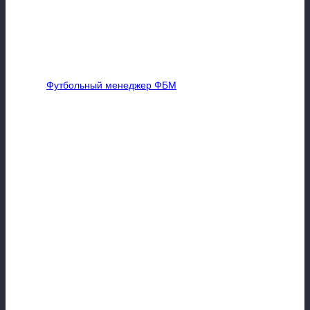
лет.
9. Изменены коэффициенты формирования трансферной
стоимости у футболистов 1, 2 и 3х звезд (снижены надбавки за
талант). Иными словами, футболисты 1-3 звезд таланта стали
стоить значительно дешевле.
Играть в
Футбольный менеджер ФБМ