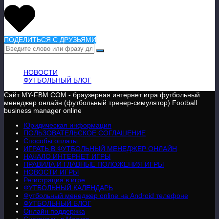
ПОДЕЛИТЬСЯ С ДРУЗЬЯМИ
ВАЖНАЯ ИНФОРМАЦИЯ
НОВОСТИ
ФУТБОЛЬНЫЙ БЛОГ
Сайт MY-FBM.COM - браузерная интернет игра футбольный
менеджер онлайн (футбольный тренер-симулятор) Football
business manager online
Юридическая информация
ПОЛЬЗОВАТЕЛЬСКОЕ СОГЛАШЕНИЕ
Способы оплаты
ИГРАТЬ В ФУТБОЛЬНЫЙ МЕНЕДЖЕР ОНЛАЙН
НАЧАЛО ИНТЕРНЕТ ИГРЫ
ПРАВИЛА И ГЛАВНЫЕ ПОЛОЖЕНИЯ ИГРЫ
НОВОСТИ ИГРЫ
Регистрация в игре
ФУТБОЛЬНЫЙ КАЛЕНДАРЬ
Футбольный менеджер online на Android телефоне
ФУТБОЛЬНЫЙ БЛОГ
Онлайн поддержка
Снегоходы в Москве