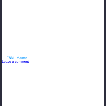
Коммерческий
кубок №9
By
FBM | Master
| 13.08.2017
Leave a comment
Набираем участников для Коммерческого
Кубка №9!
Приглашаем новых пользователей, а также всех