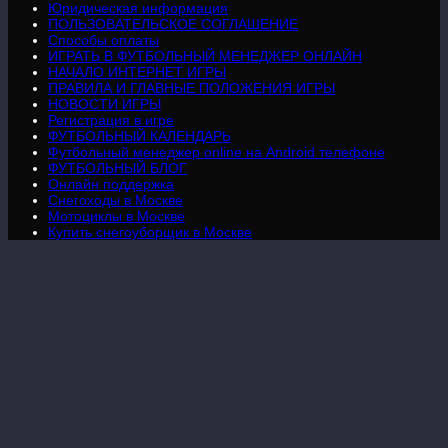
Юридическая информация
ПОЛЬЗОВАТЕЛЬСКОЕ СОГЛАШЕНИЕ
Способы оплаты
ИГРАТЬ В ФУТБОЛЬНЫЙ МЕНЕДЖЕР ОНЛАЙН
НАЧАЛО ИНТЕРНЕТ ИГРЫ
ПРАВИЛА И ГЛАВНЫЕ ПОЛОЖЕНИЯ ИГРЫ
НОВОСТИ ИГРЫ
Регистрация в игре
ФУТБОЛЬНЫЙ КАЛЕНДАРЬ
Футбольный менеджер online на Android телефоне
ФУТБОЛЬНЫЙ БЛОГ
Онлайн поддержка
Снегоходы в Москве
Мотоциклы в Москве
Купить снегоуборщик в Москве