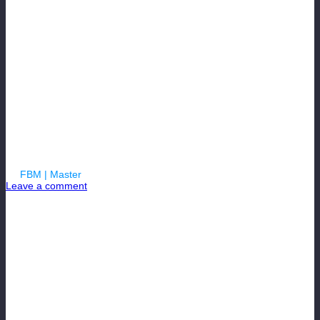
НОВОСТИ
02.08.2021
By
FBM | Master
| 02.08.2021
Leave a comment
НОВОСТИ
02.08.2021