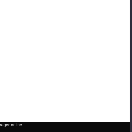
ager online