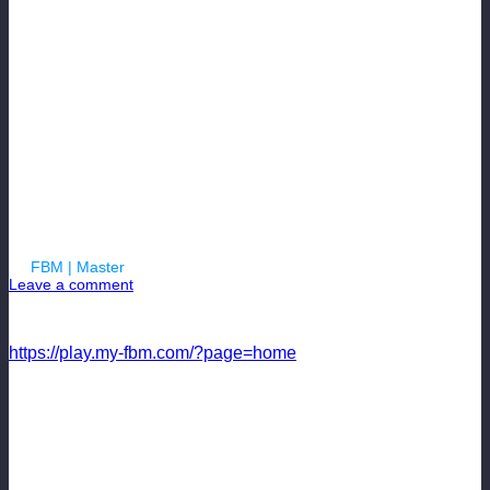
ОБНОВЛЕНИЯ
3
By
FBM | Master
| 21.04.2017
Leave a comment
FBM (футбольный менеджер на русском играть)
https://play.my-fbm.com/?page=home