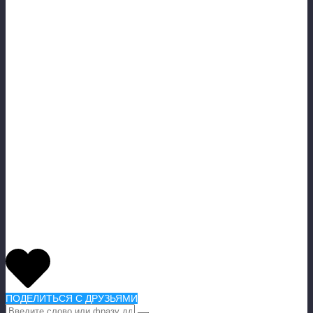
ПОДЕЛИТЬСЯ С ДРУЗЬЯМИ