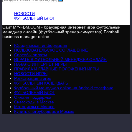
ВАЖНАЯ ИНФОРМАЦИЯ
НОВОСТИ
ФУТБОЛЬНЫЙ БЛОГ
Сайт MY-FBM.COM - браузерная интернет игра футбольный
менеджер онлайн (футбольный тренер-симулятор) Football
business manager online
Юридическая информация
ПОЛЬЗОВАТЕЛЬСКОЕ СОГЛАШЕНИЕ
Способы оплаты
ИГРАТЬ В ФУТБОЛЬНЫЙ МЕНЕДЖЕР ОНЛАЙН
НАЧАЛО ИНТЕРНЕТ ИГРЫ
ПРАВИЛА И ГЛАВНЫЕ ПОЛОЖЕНИЯ ИГРЫ
НОВОСТИ ИГРЫ
Регистрация в игре
ФУТБОЛЬНЫЙ КАЛЕНДАРЬ
Футбольный менеджер online на Android телефоне
ФУТБОЛЬНЫЙ БЛОГ
Онлайн поддержка
Снегоходы в Москве
Мотоциклы в Москве
Купить снегоуборщик в Москве