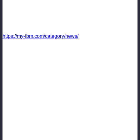
Все новости FBM (футбольный менеджер играть
бесплатно) тут:
https://my-fbm.com/category/news/