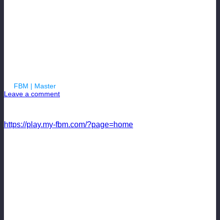
Обновления 8
By
FBM | Master
| 29.05.2017
Leave a comment
FBM (футбольный менеджер играть бесплатно)
https://play.my-fbm.com/?page=home
1. Исправили проблемы трансферного рынка. Если вдруг
заметите что-то еще, пишите.
2. Исправили мини баг с отображением занятого места в
кубке. Раньше было просто ФИНАЛ, сейчас