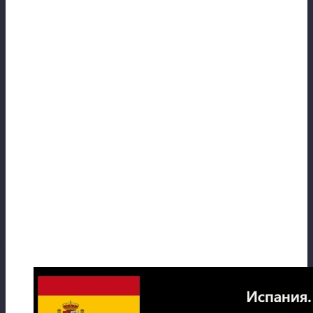
В целом же не хватает пару тройку
сильных команд — думаю за счет
внутренней конкуренции и
соперничества рост самой лиги, да и
каждого клуба в отдельности скорее
всего б ускорился.
Стоит пожелать им всем развития и что
то мне подсказывает, что в скором
времени лига Германии по праву займетм
свое место в ТОП-8.
Испания.