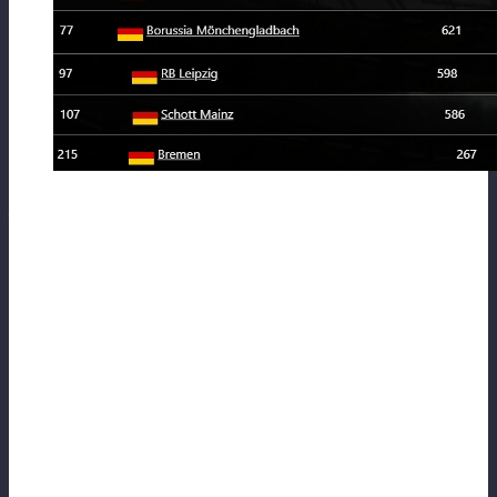
Прощу прощение за качество скрина —
выравнивал как мог)
⚽Что добавить? По рейтингу видно что
чемпион сейчас «на ходу» — имеет
сильнейший состав и вполне может
продолжить добирать в рейтинге.
Конкуренцию ему составит обладатель
кубка и бронзовый призер, а вот
«серебру» надо усилиться.