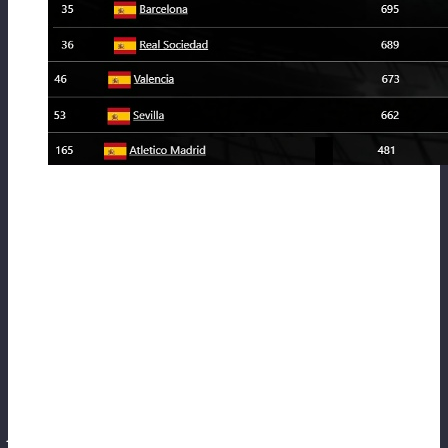
⚽Был крайне удивлен не достроенной
инфраструктуре и стадиону у Atletico
Madrid. VALENCIA устроила большую
распродажу и теперь в составе не хватает
2 бойцов хорошего уровня, но время еще
до старта сезона есть — думаю, «бреши»
успеют закрыть трансферами.
Англия.