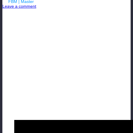
By
FBM | Master
| 01.02.2023
Leave a comment
ОБЗОР ИТОГОВ
103 Сезона!
Германия. Испания.
Англия.