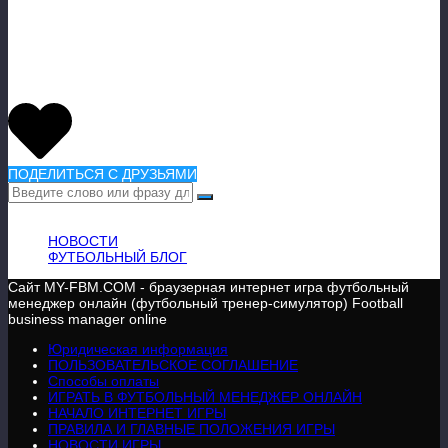
Англии же не так остро, им добавить бы
в «качестве» команд со вторых ролей.
Продолжение следует…
ПОДЕЛИТЬСЯ С ДРУЗЬЯМИ
ВАЖНАЯ ИНФОРМАЦИЯ
НОВОСТИ
ФУТБОЛЬНЫЙ БЛОГ
Сайт MY-FBM.COM - браузерная интернет игра футбольный
менеджер онлайн (футбольный тренер-симулятор) Football
business manager online
Юридическая информация
ПОЛЬЗОВАТЕЛЬСКОЕ СОГЛАШЕНИЕ
Способы оплаты
ИГРАТЬ В ФУТБОЛЬНЫЙ МЕНЕДЖЕР ОНЛАЙН
НАЧАЛО ИНТЕРНЕТ ИГРЫ
ПРАВИЛА И ГЛАВНЫЕ ПОЛОЖЕНИЯ ИГРЫ
НОВОСТИ ИГРЫ