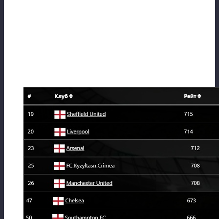
первый подобный трофей! С почином! В
чемпионате повторение 6 места прошлого
сезона. В КК — 1\8 финала.
⚽Рейтинги клубов.