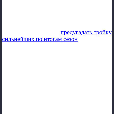
межкруговую паузу — правильно
поставил на 1 и 2 место. Как уже говорил
прогноз давать сейчас не буду — не хочу
вас сбивать своими умозаключениями. А
вам предлагаю самим
предугадать тройку
сильнейших по итогам сезон
а.
⚽Германия находиться на новом витке
становления — и ей в данный момент
просто нужно время и игроки, которые б
росли вместе с лигой. В Испании и
Англии проблемы схожи. Есть лидеры, но
не хватает «массовки» (уж простите за
такое выражение), которая могла б
«огрызаться» и «ставить палки в колеса».
В Испании эта проблема стоит острее. У