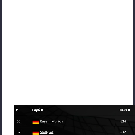
⚽
Обладатель Кубка — Bayern Munich
В чемпионате лишь 6 место, но трофей в
виде кубка страны! В ЕК выступали в ЛЕ
— групповой раунд прошли достаточно
уверено из не самой простой группы
вышли с 2го места. А вот раунд плей-офф
думаю постараются побыстрее забыть —
были биты в 1/16 будущим финалистом.
⚽Положение в итоговом рейтинге
клубов.