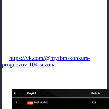
что стоит «сделать замены» в
межкруговой, но не стал. А на новый
сезон я прогнозы сделаю отдельным
постом) — 5 февраля, после окончания
подачи ваших заявок на конкурс (вернее
я сделаю их заранее, просто опубликую
«отложенным» постом). Напоминаю про
конкурс прогнозов! Ссылочка
—
https://vk.com/@myfbm-konkurs-
prognozov-104-sezona
⚽Ах да — рейтинги клубов.