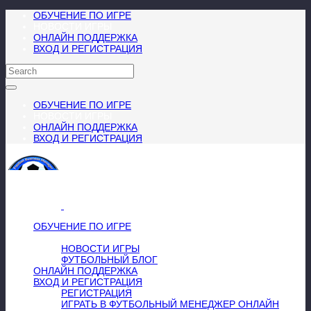
ОБУЧЕНИЕ ПО ИГРЕ
НОВОСТИ ИГРЫ
ОНЛАЙН ПОДДЕРЖКА
ВХОД И РЕГИСТРАЦИЯ
ОБУЧЕНИЕ ПО ИГРЕ
НОВОСТИ ИГРЫ
ОНЛАЙН ПОДДЕРЖКА
ВХОД И РЕГИСТРАЦИЯ
МЕНЮ
≡
╳
ОБУЧЕНИЕ ПО ИГРЕ
НОВОСТИ ИГРЫ
НОВОСТИ ИГРЫ
ФУТБОЛЬНЫЙ БЛОГ
ОНЛАЙН ПОДДЕРЖКА
ВХОД И РЕГИСТРАЦИЯ
РЕГИСТРАЦИЯ
ИГРАТЬ В ФУТБОЛЬНЫЙ МЕНЕДЖЕР ОНЛАЙН