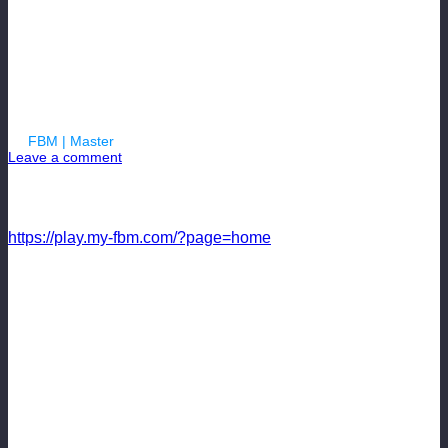
№30
By
FBM | Master
| 21.10.2017
Leave a comment
FBM (бесплатный футбольный менеджер на русском
языке)
https://play.my-fbm.com/?page=home
Миф о непобедимости разрушен или всё таки
появились новые лидер ? Пятерка лидеров
Добрый день дорогие любители ФБМ. С вами менеджер
Локомотив Гримм. И сегодня я хотел бы рассказать
немного про чемпионат высшей лиги России после семи