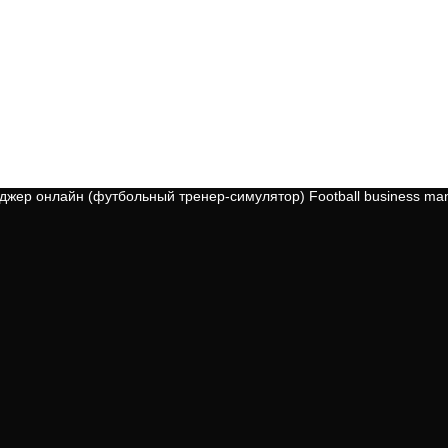
ер онлайн (футбольный тренер-симулятор) Football business man