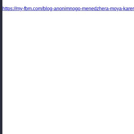
https://my-fbm.com/blog-anonimnogo-menedzhera-moya-karera