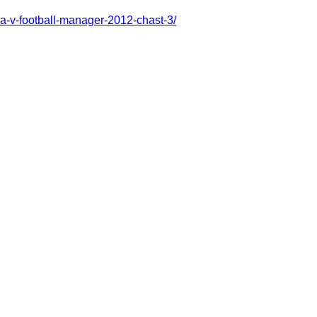
-v-football-manager-2012-chast-3/