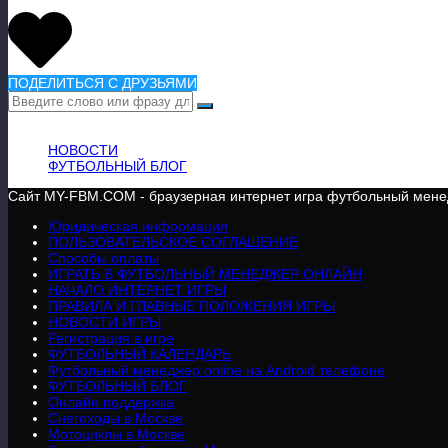
ПОДЕЛИТЬСЯ С ДРУЗЬЯМИ
ВАЖНАЯ ИНФОРМАЦИЯ
НОВОСТИ
ФУТБОЛЬНЫЙ БЛОГ
Сайт MY-FBM.COM - браузерная интернет игра футбольный менедж
Юридическая информация
ПОЛЬЗОВАТЕЛЬСКОЕ СОГЛАШЕНИЕ
Способы оплаты
ИГРАТЬ В ФУТБОЛЬНЫЙ МЕНЕДЖЕР ОНЛАЙН
НАЧАЛО ИНТЕРНЕТ ИГРЫ
ПРАВИЛА И ГЛАВНЫЕ ПОЛОЖЕНИЯ ИГРЫ
НОВОСТИ ИГРЫ
Регистрация в игре
ФУТБОЛЬНЫЙ КАЛЕНДАРЬ
Футбольный менеджер online на Android телефоне
ФУТБОЛЬНЫЙ БЛОГ
Онлайн поддержка
Снегоходы в Москве
Мотоциклы в Москве