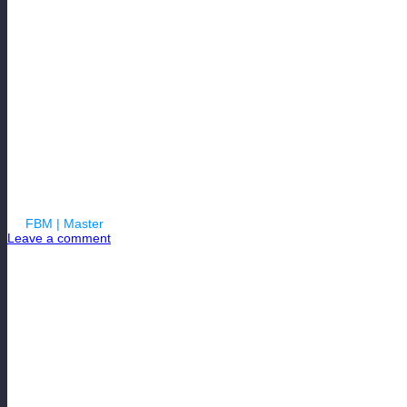
БЛОГ МЕНЕДЖ
ZENIT В FOOT
№10
By
FBM | Master
| 22.03.2018
Leave a comment
Виртуальный футбольный онлайн менеджер на русск
7-й сезон. Кубок страны № 3 Zenit St. Petersburg менеджер