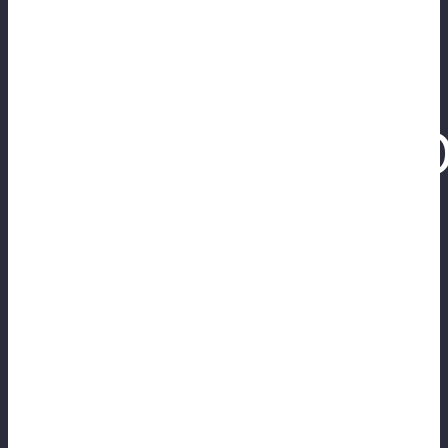
БЛОГ
МЕНЕДЖЕРА
ФУТБОЛЬНОГ
КЛУБА ZENIT
В FOOTBALL
MANAGER
FBM. ЧАСТЬ