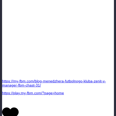
https://my-fbm.com/blog-menedzhera-futbolnogo-kluba-zenit-v-
manager-fbm-chast-31/
https://play.my-fbm.com/?page=home