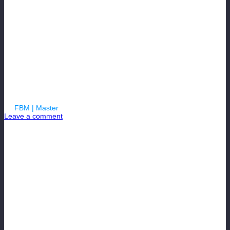
FBM. ЧАСТЬ
№33
By
FBM | Master
| 04.05.2018
Leave a comment
Новый профессиональный футбольный менеджер
онлайн FBM представляет блог менеджера футбольного
клуба Zenit. Часть №33
12-й сезон Лига Чемпионов СНГ № 9. Zenit St. Petersburg