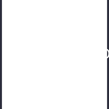
БЛОГ
МЕНЕДЖЕРА
ФУТБОЛЬНОГ
КЛУБА ZENIT
В FOOTBALL
MANAGER