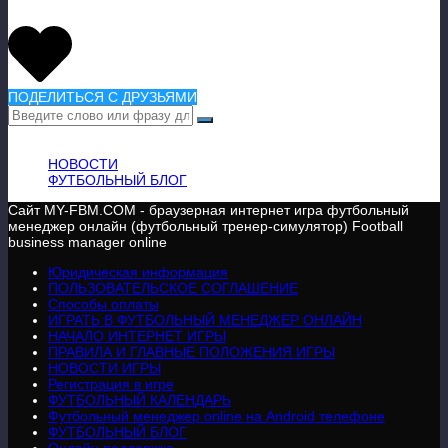
ПОДЕЛИТЬСЯ С ДРУЗЬЯМИ
ВАЖНАЯ ИНФОРМАЦИЯ
НОВОСТИ
ФУТБОЛЬНЫЙ БЛОГ
Сайт MY-FBM.COM - браузерная интернет игра футбольный
менеджер онлайн (футбольный тренер-симулятор) Football
business manager online
Юридическая информация
ПОЛЬЗОВАТЕЛЬСКОЕ СОГЛАШЕНИЕ
Способы оплаты
ИГРАТЬ В ФУТБОЛЬНЫЙ МЕНЕДЖЕР ОНЛАЙН
НАЧАЛО ИНТЕРНЕТ ИГРЫ
ПРАВИЛА И ГЛАВНЫЕ ПОЛОЖЕНИЯ ИГРЫ
НОВОСТИ ИГРЫ
Регистрация в игре
ФУТБОЛЬНЫЙ КАЛЕНДАРЬ
Футбольный менеджер online на Android телефоне
ФУТБОЛЬНЫЙ БЛОГ